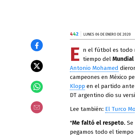
4
4
2
LUNES 06 DE ENERO DE 2020
E
n el fútbol es tod
tiempo del
Mundial
Antonio Mohamed
dieron
campeones en México per
Klopp
en el partido ant
DT argentino dio su vers
Lee también:
El Turco Mo
"
Me faltó el respeto.
Se 
pegamos todo el tiempo 