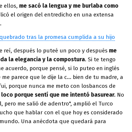
e ellos,
me sacó la lengua y me burlaba como
plicó el origen del entredicho en una extensa
.
uebrado tras la promesa cumplida a su hijo
me reí, después lo puteé un poco y después
me
toda la elegancia y la compostura
. Si te tengo
me acuerdo, porque pensé, si lo puteo en inglés
 me parece que le dije la c… bien de tu madre, a
fui, porque nunca me meto con losbancos de
 loco porque sentí que me intentó basurear.
No
l, pero me salió de adentro", amplió el Turco
mucho que hablar con el que hoy es considerado
l mundo. Una anécdota que quedará para