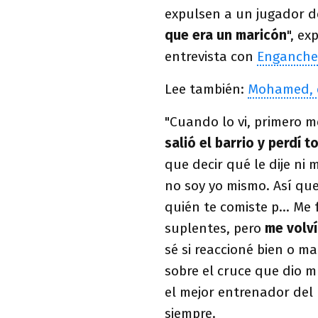
expulsen a un jugador d
que era un maricón
", ex
entrevista con
Enganche
Lee también:
Mohamed, q
"Cuando lo vi, primero 
salió el barrio y perdí 
que decir qué le dije ni 
no soy yo mismo. Así que
quién te comiste p… Me 
suplentes, pero
me volví
sé si reaccioné bien o ma
sobre el cruce que dio 
el mejor entrenador de
siempre.