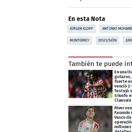
En esta Nota
JÜRGEN KLOPP
ANTONIO MOHAM
MONTERREY
DISCUSIÓN
JÜR
También te puede in
En una ll
golazos,
fuerte en
venció 2-
festejó 
triunfo e
Clausura
River ven
Facundo C
Vasco da
operació
millones
detalles