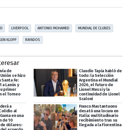
ED
LIVERPOOL
ANTONIO MOHAMED
MUNDIAL DE CLUBES
GEN KLOPP
RAYADOS
teresar
uvia de
Claudio Tapia habló de
 Unión se hizo
todo: la Selección
 Santa Fe:
Argentina el Mundial
1 a Lanús y
2026, el futuro de
su primer
Lionel Messi y la
n el Torneo
continuidad de Lionel
Scaloni
derá a
Franco Mastantuono
olidio al
desató una locura en
 Gama en una
Italia: multitudinario
n de 10
recibimiento tras su
 de dólares:
llegada a la Fiorentina
 del acuerdo