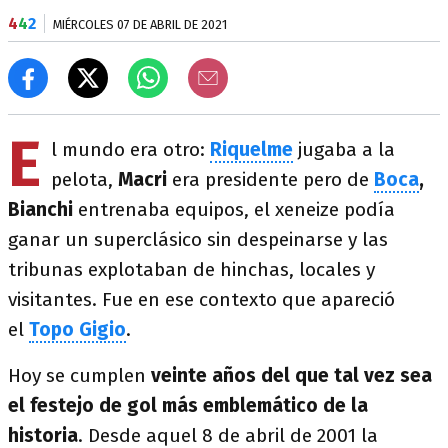
4
4
2
MIÉRCOLES 07 DE ABRIL DE 2021
E
l mundo era otro:
Riquelme
jugaba a la
pelota,
Macri
era presidente pero de
Boca
,
Bianchi
entrenaba equipos, el xeneize podía
ganar un superclásico sin despeinarse y las
tribunas explotaban de hinchas, locales y
visitantes. Fue en ese contexto que apareció
el
Topo Gigio
.
Hoy se cumplen
veinte años del que tal vez sea
el festejo de gol más emblemático de la
historia
. Desde aquel 8 de abril de 2001 la