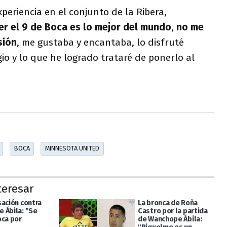
xperiencia en el conjunto de la Ribera,
er el 9 de Boca es lo mejor del mundo
,
no me
sión
, me gustaba y encantaba, lo disfruté
gio y lo que he logrado trataré de ponerlo al
BOCA
MINNESOTA UNITED
teresar
sación contra
La bronca de Roña
 Ábila: "Se
Castro por la partida
oca por
de Wanchope Ábila: