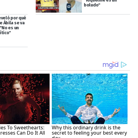
"Riquelme es un
boludo"
eveló por qué
 Ábila se va
 "No es un
ítico"