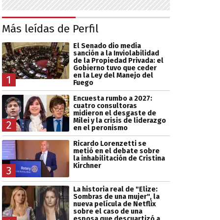
Más leídas de Perfil
El Senado dio media
sanción a la Inviolabilidad
de la Propiedad Privada: el
Gobierno tuvo que ceder
en la Ley del Manejo del
1
Fuego
Encuesta rumbo a 2027:
cuatro consultoras
midieron el desgaste de
Milei y la crisis de liderazgo
2
en el peronismo
Ricardo Lorenzetti se
metió en el debate sobre
la inhabilitación de Cristina
Kirchner
3
La historia real de "Elize:
Sombras de una mujer", la
nueva película de Netflix
sobre el caso de una
esposa que descuartizó a