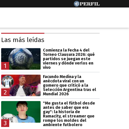
Las más leídas
Comienza la Fecha 4 del
Torneo Clausura 2026: qué
partidos se juegan este
viernes y dónde verlos en
1
vivo
Facundo Medina y la
anécdota viral con un
gomero que criticó a la
Selección Argentina tras el
2
Mundial 2026
"Me gusta el fútbol desde
antes de saber que era
gay": la historia de
Ramacity, el streamer que
rompe los moldes del
3
ambiente futbolero