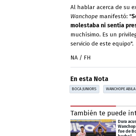
Al hablar acerca de su e
Wanchope
manifestó: "
S
molestaba ni sentía pre
muchísimo. Es un privile
servicio de este equipo".
NA / FH
En esta Nota
BOCA JUNIORS
WANCHOPE ABILA
También te puede in
Dura acu
Wanchope
fue de B