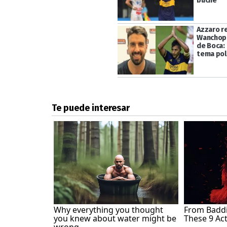
buche"
Azzaro r
Wanchope
de Boca:
tema pol