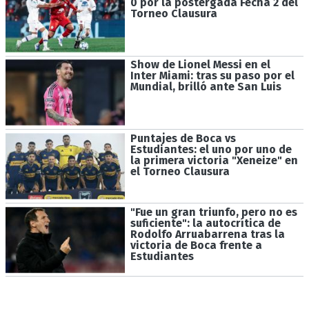
0 por la postergada Fecha 2 del
Torneo Clausura
Show de Lionel Messi en el
Inter Miami: tras su paso por el
Mundial, brilló ante San Luis
Puntajes de Boca vs
Estudiantes: el uno por uno de
la primera victoria "Xeneize" en
el Torneo Clausura
"Fue un gran triunfo, pero no es
suficiente": la autocrítica de
Rodolfo Arruabarrena tras la
victoria de Boca frente a
Estudiantes