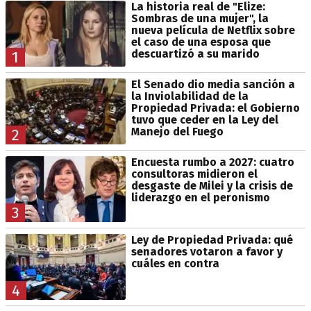
La historia real de "Elize:
Sombras de una mujer", la
nueva película de Netflix sobre
el caso de una esposa que
descuartizó a su marido
1
El Senado dio media sanción a
la Inviolabilidad de la
Propiedad Privada: el Gobierno
tuvo que ceder en la Ley del
Manejo del Fuego
2
Encuesta rumbo a 2027: cuatro
consultoras midieron el
desgaste de Milei y la crisis de
liderazgo en el peronismo
3
Ley de Propiedad Privada: qué
senadores votaron a favor y
cuáles en contra
4