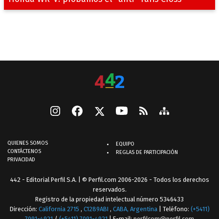
QUIENES SOMOS
EQUIPO
CONTÁCTENOS
REGLAS DE PARTICIPACIÓN
PRIVACIDAD
442 - Editorial Perfil S.A.
| © Perfil.com 2006-2026 - Todos los derechos
reservados.
Registro de la propiedad intelectual número 5346433
Dirección:
California 2715
,
C1289ABI
,
CABA, Argentina
| Teléfono:
(+5411)
7091-4921
/
(+5411) 7091-4921
| E-mail:
perfilcom@perfil.com