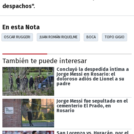
despachos".
En esta Nota
OSCAR RUGGERI
JUAN ROMÁN RIQUELME
BOCA
TOPO GIGIO
También te puede interesar
Concluyó la despedida íntima a
Jorge Messi en Rosario: el
doloroso adiós de Lionel a su
padre
Jorge Messi fue sepultado en el
cementerio El Prado, en
Rosario
San Lorenzo vs. Huracán, por el