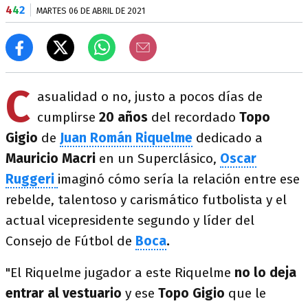
4
4
2
MARTES 06 DE ABRIL DE 2021
C
asualidad o no, justo a pocos días de
cumplirse
20 años
del recordado
Topo
Gigio
de
Juan Román Riquelme
dedicado a
Mauricio Macri
en un Superclásico,
Oscar
Ruggeri
imaginó cómo sería la relación entre ese
rebelde, talentoso y carismático futbolista y el
actual vicepresidente segundo y líder del
Consejo de Fútbol de
Boca
.
"El Riquelme jugador a este Riquelme
no lo deja
entrar al vestuario
y ese
Topo Gigio
que le