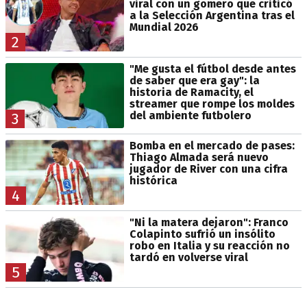
viral con un gomero que criticó
a la Selección Argentina tras el
Mundial 2026
2
"Me gusta el fútbol desde antes
de saber que era gay": la
historia de Ramacity, el
streamer que rompe los moldes
del ambiente futbolero
3
Bomba en el mercado de pases:
Thiago Almada será nuevo
jugador de River con una cifra
histórica
4
"Ni la matera dejaron": Franco
Colapinto sufrió un insólito
robo en Italia y su reacción no
tardó en volverse viral
5