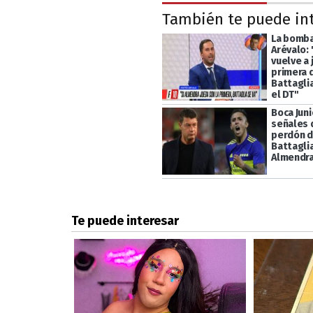
También te puede in
La bomba
Arévalo:
vuelve a 
primera 
Battaglia
el DT"
Boca Juni
señales q
perdón d
Battaglia
Almendr