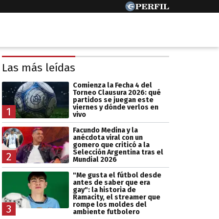
Las más leídas
Comienza la Fecha 4 del
Torneo Clausura 2026: qué
partidos se juegan este
viernes y dónde verlos en
1
vivo
Facundo Medina y la
anécdota viral con un
gomero que criticó a la
Selección Argentina tras el
2
Mundial 2026
"Me gusta el fútbol desde
antes de saber que era
gay": la historia de
Ramacity, el streamer que
rompe los moldes del
3
ambiente futbolero