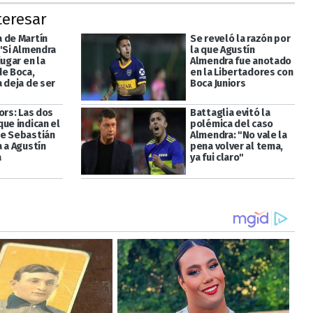
teresar
 de Martín
Se reveló la razón por
 "Si Almendra
la que Agustín
jugar en la
Almendra fue anotado
de Boca,
en la Libertadores con
 deja de ser
Boca Juniors
ors: Las dos
Battaglia evitó la
ue indican el
polémica del caso
e Sebastián
Almendra: "No vale la
 a Agustín
pena volver al tema,
a
ya fui claro"