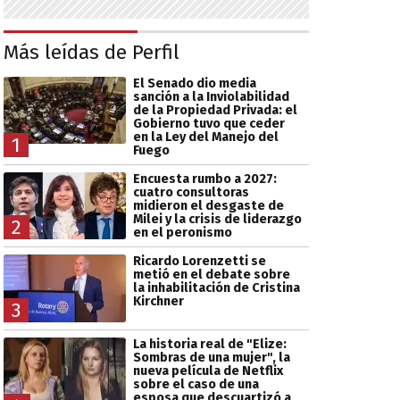
Más leídas de Perfil
El Senado dio media
sanción a la Inviolabilidad
de la Propiedad Privada: el
Gobierno tuvo que ceder
en la Ley del Manejo del
1
Fuego
Encuesta rumbo a 2027:
cuatro consultoras
midieron el desgaste de
Milei y la crisis de liderazgo
2
en el peronismo
Ricardo Lorenzetti se
metió en el debate sobre
la inhabilitación de Cristina
Kirchner
3
La historia real de "Elize:
Sombras de una mujer", la
nueva película de Netflix
sobre el caso de una
esposa que descuartizó a