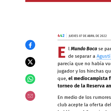
4
4
2
JUEVES 07 DE ABRIL DE 2022
E
l
Mundo Boca
se pa
de separar a
Agust
parecía que no había vu
jugador y los hinchas q
que,
el mediocampista fu
torneo de la Reserva an
En medio de los rumores
club acepte la oferta de