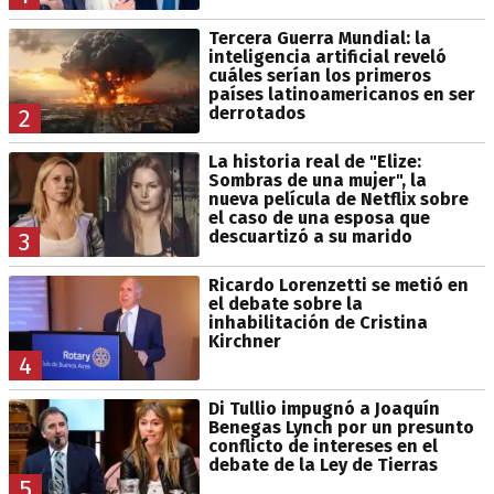
Tercera Guerra Mundial: la
inteligencia artificial reveló
cuáles serían los primeros
países latinoamericanos en ser
derrotados
2
La historia real de "Elize:
Sombras de una mujer", la
nueva película de Netflix sobre
el caso de una esposa que
descuartizó a su marido
3
Ricardo Lorenzetti se metió en
el debate sobre la
inhabilitación de Cristina
Kirchner
4
Di Tullio impugnó a Joaquín
Benegas Lynch por un presunto
conflicto de intereses en el
debate de la Ley de Tierras
5