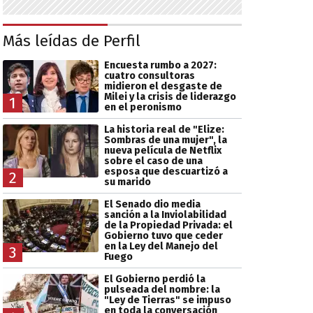
Más leídas de Perfil
Encuesta rumbo a 2027:
cuatro consultoras
midieron el desgaste de
Milei y la crisis de liderazgo
1
en el peronismo
La historia real de "Elize:
Sombras de una mujer", la
nueva película de Netflix
sobre el caso de una
esposa que descuartizó a
2
su marido
El Senado dio media
sanción a la Inviolabilidad
de la Propiedad Privada: el
Gobierno tuvo que ceder
en la Ley del Manejo del
3
Fuego
El Gobierno perdió la
pulseada del nombre: la
"Ley de Tierras" se impuso
en toda la conversación