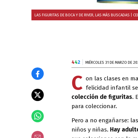
LAS FIGURITAS DE BOCA Y DE RIVER, LAS MÁS BUSCADAS
| CE
4
4
2
MIÉRCOLES 31 DE MARZO DE 20
C
on las clases en ma
felicidad infantil 
colección de figuritas
. 
para coleccionar.
Pero a no engañarse: las
niños y niñas.
Hay adult