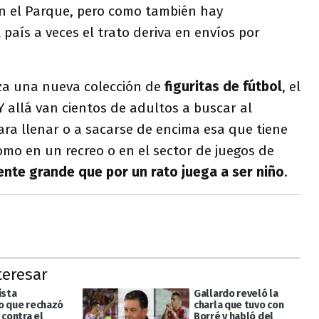
n el Parque, pero como también hay
 país a veces el trato deriva en envíos por
za una nueva colección de
figuritas de fútbol
, el
 allá van cientos de adultos a buscar al
ara llenar o a sacarse de encima esa que tiene
omo en un recreo o en el sector de juegos de
ente grande que por un rato juega a ser niño
.
teresar
ista
Gallardo reveló la
o que rechazó
charla que tuvo con
 contra el
Borré y habló del