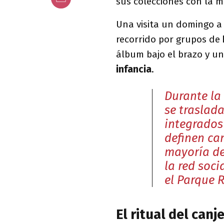
sus colecciones con la m
Una visita un domingo a
recorrido por grupos de
álbum bajo el brazo y un
infancia
.
Durante la 
se traslad
integrados
definen ca
mayoría de
la red soci
el Parque 
El ritual del canj