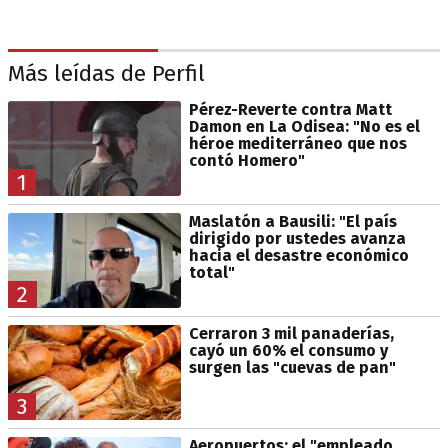
Más leídas de Perfil
Pérez-Reverte contra Matt
Damon en La Odisea: "No es el
héroe mediterráneo que nos
contó Homero"
1
Maslatón a Bausili: "El país
dirigido por ustedes avanza
hacia el desastre económico
total"
2
Cerraron 3 mil panaderías,
cayó un 60% el consumo y
surgen las "cuevas de pan"
3
Aeropuertos: el "empleado