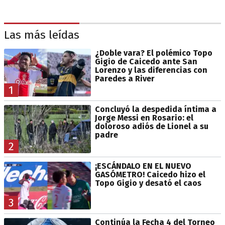
Las más leídas
¿Doble vara? El polémico Topo
Gigio de Caicedo ante San
Lorenzo y las diferencias con
Paredes a River
1
Concluyó la despedida íntima a
Jorge Messi en Rosario: el
doloroso adiós de Lionel a su
padre
2
¡ESCÁNDALO EN EL NUEVO
GASÓMETRO! Caicedo hizo el
Topo Gigio y desató el caos
3
Continúa la Fecha 4 del Torneo