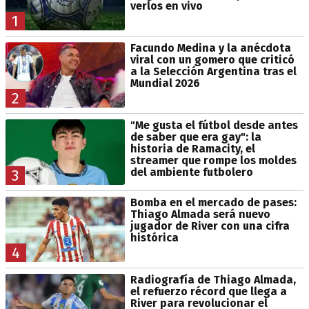
verlos en vivo
1
Facundo Medina y la anécdota
viral con un gomero que criticó
a la Selección Argentina tras el
Mundial 2026
2
"Me gusta el fútbol desde antes
de saber que era gay": la
historia de Ramacity, el
streamer que rompe los moldes
del ambiente futbolero
3
Bomba en el mercado de pases:
Thiago Almada será nuevo
jugador de River con una cifra
histórica
4
Radiografía de Thiago Almada,
el refuerzo récord que llega a
River para revolucionar el