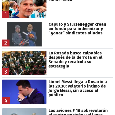
1
Caputo y Sturzenegger crean
un fondo para indemnizar y
“ganar” sindicatos aliados
2
La Rosada busca culpables
después de la derrota en el
Senado y recalcula su
estrategia
3
Lionel Messi llega a Rosario a
las 20.30: velatorio íntimo de
Jorge Messi, sin acceso al
público
4
Los aviones F 16 sobrevolarán
el centro porteño y el lunes