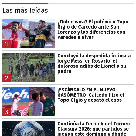
Las más leídas
¿Doble vara? El polémico Topo
Gigio de Caicedo ante San
Lorenzo y las diferencias con
Paredes a River
1
Concluyó la despedida íntima a
Jorge Messi en Rosario: el
doloroso adiós de Lionel a su
padre
2
¡ESCÁNDALO EN EL NUEVO
GASÓMETRO! Caicedo hizo el
Topo Gigio y desató el caos
3
Continúa la Fecha 4 del Torneo
Clausura 2026: qué partidos se
juegan este domingo y dónde