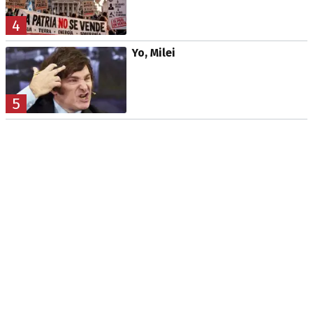
4
Yo, Milei
5