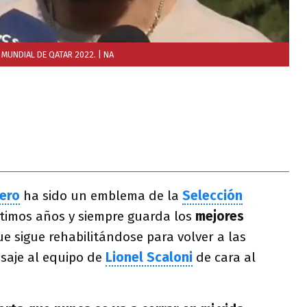
 MUNDIAL DE QATAR 2022.
| NA
ero
ha sido un emblema de la
Selección
ltimos años y siempre guarda los
mejores
e sigue rehabilitándose para volver a las
saje al equipo de
Lionel Scaloni
de cara al