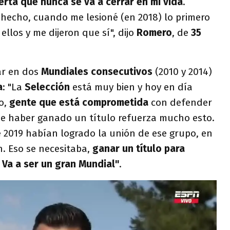
erta que nunca se va a cerrar en mi vida
.
 hecho, cuando me lesioné (en 2018) lo primero
ellos y me dijeron que sí", dijo
Romero
, de
35
ar en dos
Mundiales consecutivos
(2010 y 2014)
a
: "La
Selección
está muy bien y hoy en día
o,
gente que está comprometida
con defender
 de haber ganado un título refuerza mucho esto.
 2019 habían logrado la unión de ese grupo, en
n. Eso se necesitaba,
ganar un título para
.
Va a ser un gran Mundial"
.