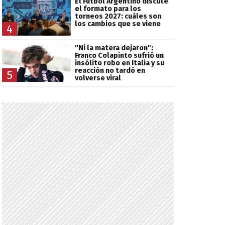
El Fútbol Argentino discute
el formato para los
torneos 2027: cuáles son
los cambios que se viene
4
"Ni la matera dejaron":
Franco Colapinto sufrió un
insólito robo en Italia y su
reacción no tardó en
5
volverse viral