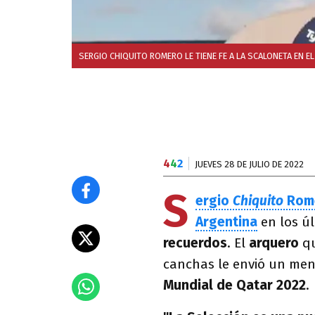
SERGIO CHIQUITO ROMERO LE TIENE FE A LA SCALONETA EN EL
4
4
2
JUEVES 28 DE JULIO DE 2022
S
ergio
Chiquito
Rom
Argentina
en los ú
recuerdos
. El
arquero
qu
canchas le envió un men
Mundial de Qatar 2022
.