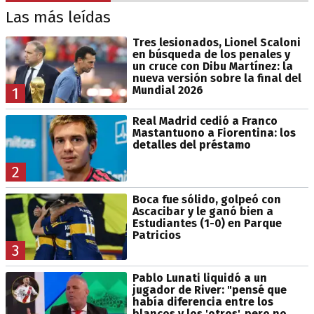
Las más leídas
Tres lesionados, Lionel Scaloni
en búsqueda de los penales y
un cruce con Dibu Martínez: la
nueva versión sobre la final del
Mundial 2026
1
Real Madrid cedió a Franco
Mastantuono a Fiorentina: los
detalles del préstamo
2
Boca fue sólido, golpeó con
Ascacibar y le ganó bien a
Estudiantes (1-0) en Parque
Patricios
3
Pablo Lunati liquidó a un
jugador de River: "pensé que
había diferencia entre los
blancos y los 'otros', pero no