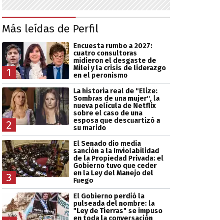
Más leídas de Perfil
Encuesta rumbo a 2027:
cuatro consultoras
midieron el desgaste de
Milei y la crisis de liderazgo
1
en el peronismo
La historia real de "Elize:
Sombras de una mujer", la
nueva película de Netflix
sobre el caso de una
esposa que descuartizó a
2
su marido
El Senado dio media
sanción a la Inviolabilidad
de la Propiedad Privada: el
Gobierno tuvo que ceder
en la Ley del Manejo del
3
Fuego
El Gobierno perdió la
pulseada del nombre: la
"Ley de Tierras" se impuso
en toda la conversación