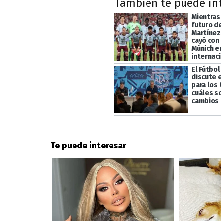
También te puede in
Mientras
futuro d
Martínez,
cayó con
Múnich e
internac
El Fútbol
discute 
para los
cuáles s
cambios 