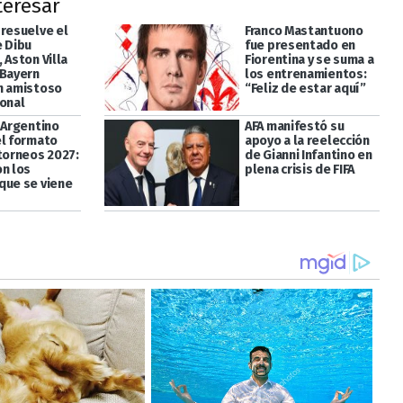
teresar
 resuelve el
Franco Mastantuono
e Dibu
fue presentado en
 Aston Villa
Fiorentina y se suma a
 Bayern
los entrenamientos:
n amistoso
“Feliz de estar aquí”
ional
 Argentino
AFA manifestó su
el formato
apoyo a la reelección
 torneos 2027:
de Gianni Infantino en
on los
plena crisis de FIFA
que se viene