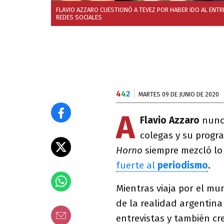
FLAVIO AZZARO CUESTIONÓ A TEVEZ POR HABER IDO AL ENTR
REDES SOCIALES
4
4
2
MARTES 09 DE JUNIO DE 2020
A
Flavio Azzaro
nunc
colegas y su progr
Horno
siempre mezcló lo
fuerte al
periodismo
.
Mientras viaja por el m
de la realidad argentina 
entrevistas y también cr