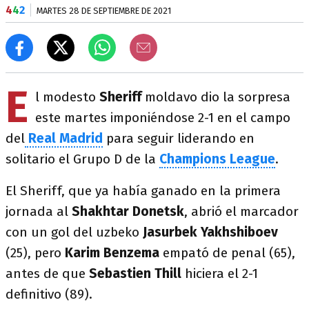
4
4
2
MARTES 28 DE SEPTIEMBRE DE 2021
E
l modesto
Sheriff
moldavo dio la sorpresa
este martes imponiéndose 2-1 en el campo
del
Real
Madrid
para seguir liderando en
solitario el Grupo D de la
Champions League
.
El Sheriff, que ya había ganado en la primera
jornada al
Shakhtar Donetsk
, abrió el marcador
con un gol del uzbeko
Jasurbek
Yakhshiboev
(25), pero
Karim Benzema
empató de penal (65),
antes de que
Sebastien Thill
hiciera el 2-1
definitivo (89).