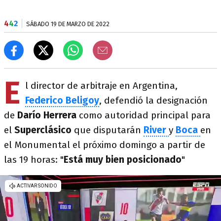
4
4
2
SÁBADO 19 DE MARZO DE 2022
E
l director de arbitraje en Argentina,
Federico Beligoy
, defendió la designación
de
Darío Herrera
como autoridad principal para
el
Superclásico
que disputarán
River
y
Boca
en
el Monumental el próximo domingo a partir de
las 19 horas: "
Está muy bien posicionado
"