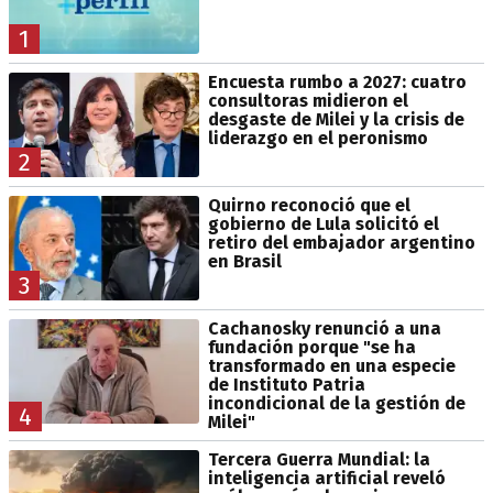
1
Encuesta rumbo a 2027: cuatro
consultoras midieron el
desgaste de Milei y la crisis de
liderazgo en el peronismo
2
Quirno reconoció que el
gobierno de Lula solicitó el
retiro del embajador argentino
en Brasil
3
Cachanosky renunció a una
fundación porque "se ha
transformado en una especie
de Instituto Patria
incondicional de la gestión de
4
Milei"
Tercera Guerra Mundial: la
inteligencia artificial reveló