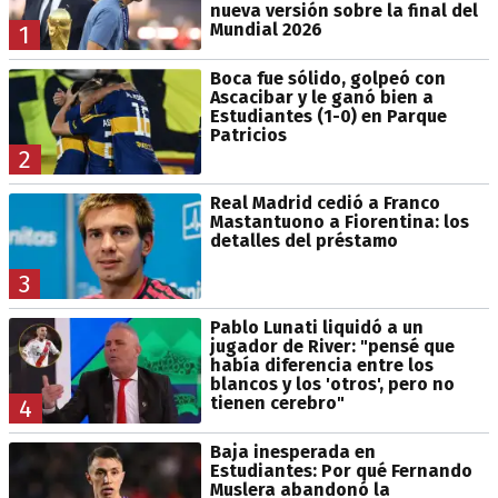
nueva versión sobre la final del
Mundial 2026
1
Boca fue sólido, golpeó con
Ascacibar y le ganó bien a
Estudiantes (1-0) en Parque
Patricios
2
Real Madrid cedió a Franco
Mastantuono a Fiorentina: los
detalles del préstamo
3
Pablo Lunati liquidó a un
jugador de River: "pensé que
había diferencia entre los
blancos y los 'otros', pero no
tienen cerebro"
4
Baja inesperada en
Estudiantes: Por qué Fernando
Muslera abandonó la