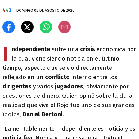
4
4
2
DOMINGO 02 DE AGOSTO DE 2020
I
ndependiente
sufre una
crisis
económica por
la cual viene siendo noticia en el último
tiempo, aspecto que se vio directamente
reflejado en un
conflicto
interno entre los
dirigentes
y varios
jugadores
, obviamente por
cuestiones de dinero. Quien opinó sobre la dura
realidad que vive el Rojo fue uno de sus grandes
ídolos,
Daniel Bertoni
.
"Lamentablemente Independiente es noticia y es
noticia fea
. Nunca vi una cosa igual, todo el