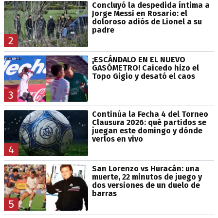
Concluyó la despedida íntima a
Jorge Messi en Rosario: el
doloroso adiós de Lionel a su
padre
2
¡ESCÁNDALO EN EL NUEVO
GASÓMETRO! Caicedo hizo el
Topo Gigio y desató el caos
3
Continúa la Fecha 4 del Torneo
Clausura 2026: qué partidos se
juegan este domingo y dónde
verlos en vivo
4
San Lorenzo vs Huracán: una
muerte, 22 minutos de juego y
dos versiones de un duelo de
barras
5