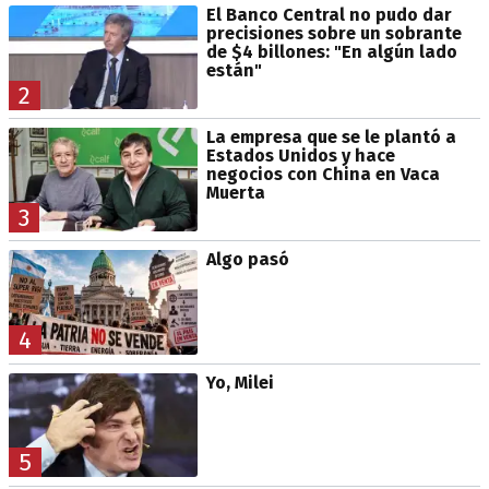
El Banco Central no pudo dar
precisiones sobre un sobrante
de $4 billones: "En algún lado
están"
2
La empresa que se le plantó a
Estados Unidos y hace
negocios con China en Vaca
Muerta
3
Algo pasó
4
Yo, Milei
5