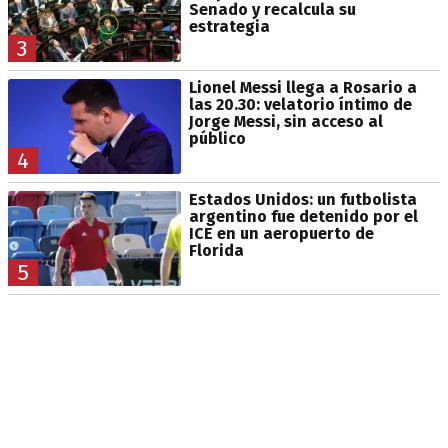
Senado y recalcula su
estrategia
3
Lionel Messi llega a Rosario a
las 20.30: velatorio íntimo de
Jorge Messi, sin acceso al
público
4
Estados Unidos: un futbolista
argentino fue detenido por el
ICE en un aeropuerto de
Florida
5