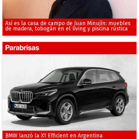
Así es la casa de campo de Juan Minujín: muebles
de madera, tobogán en el living y piscina rústica
BMW lanzó la X1 Efficient en Argentina