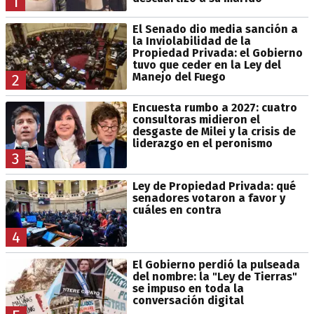
1
El Senado dio media sanción a
la Inviolabilidad de la
Propiedad Privada: el Gobierno
tuvo que ceder en la Ley del
Manejo del Fuego
2
Encuesta rumbo a 2027: cuatro
consultoras midieron el
desgaste de Milei y la crisis de
liderazgo en el peronismo
3
Ley de Propiedad Privada: qué
senadores votaron a favor y
cuáles en contra
4
El Gobierno perdió la pulseada
del nombre: la "Ley de Tierras"
se impuso en toda la
conversación digital