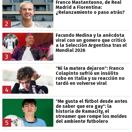
Franco Mastantuono, de Real
Madrid a Fiorentina:
¿Relanzamiento o paso atrás?
2
Facundo Medina y la anécdota
viral con un gomero que criticó
a la Selección Argentina tras el
Mundial 2026
3
"Ni la matera dejaron": Franco
Colapinto sufrió un insólito
robo en Italia y su reacción no
tardó en volverse viral
4
"Me gusta el fútbol desde antes
de saber que era gay": la
historia de Ramacity, el
streamer que rompe los moldes
del ambiente futbolero
5