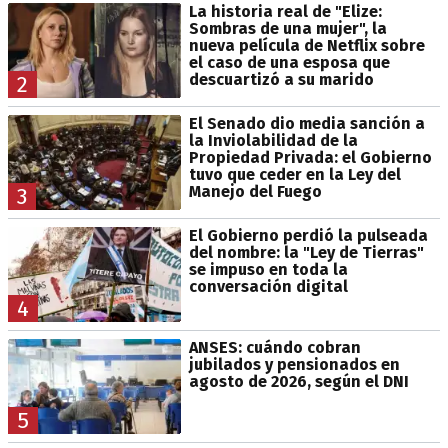
La historia real de "Elize:
Sombras de una mujer", la
nueva película de Netflix sobre
el caso de una esposa que
descuartizó a su marido
2
El Senado dio media sanción a
la Inviolabilidad de la
Propiedad Privada: el Gobierno
tuvo que ceder en la Ley del
Manejo del Fuego
3
El Gobierno perdió la pulseada
del nombre: la "Ley de Tierras"
se impuso en toda la
conversación digital
4
ANSES: cuándo cobran
jubilados y pensionados en
agosto de 2026, según el DNI
5