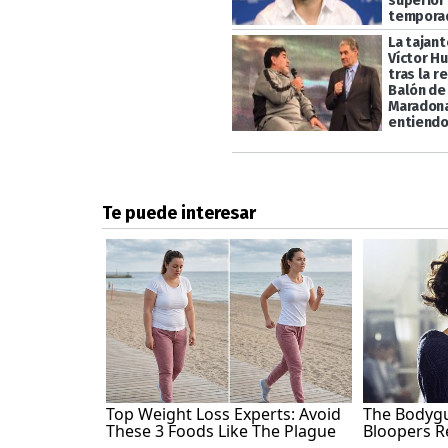
superior
tempora
La tajan
Víctor H
tras la r
Balón de
Maradona
entiendo.