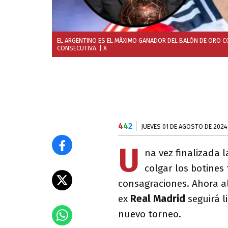
EL ARGENTINO ES EL MÁXIMO GANADOR DEL BALÓN DE ORO C
CONSECUTIVA.
| X
4
4
2
JUEVES 01 DE AGOSTO DE 2024
U
na vez finalizada 
colgar los botines
consagraciones. Ahora a
ex
Real
Madrid
seguirá l
nuevo torneo.