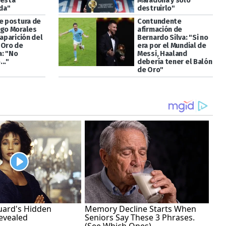
 esta
Maradona y sólo
da"
destruirlo"
te postura de
Contundente
ugo Morales
afirmación de
eaparición del
Bernardo Silva: "Si no
 Oro de
era por el Mundial de
: "No
Messi, Haaland
.."
debería tener el Balón
de Oro"