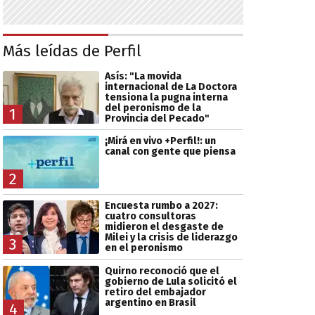
Más leídas de Perfil
Asís: "La movida
internacional de La Doctora
tensiona la pugna interna
del peronismo de la
1
Provincia del Pecado"
¡Mirá en vivo +Perfil!: un
canal con gente que piensa
2
Encuesta rumbo a 2027:
cuatro consultoras
midieron el desgaste de
Milei y la crisis de liderazgo
3
en el peronismo
Quirno reconoció que el
gobierno de Lula solicitó el
retiro del embajador
argentino en Brasil
4