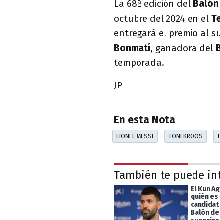
La 68ª edición del
Balón
octubre del 2024 en el
T
entregará el premio al 
Bonmatí
, ganadora del
temporada.
JP
En esta Nota
LIONEL MESSI
TONI KROOS
También te puede in
El Kun Ag
quién es
candidat
Balón de