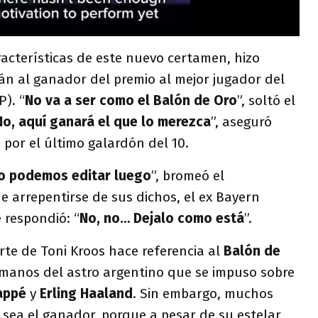
acterísticas de este nuevo certamen, hizo
n al ganador del premio al mejor jugador del
). “
No va a ser como el Balón de Oro
”, soltó el
No, aquí ganará el que lo merezca
”, aseguró
 por el último galardón del 10.
Lo podemos editar luego
”, bromeó el
de arrepentirse de sus dichos, el ex Bayern
 respondió: “
No, no… Dejalo como está
”.
te de Toni Kroos hace referencia al
Balón de
anos del astro argentino que se impuso sobre
appé
y
Erling Haaland
. Sin embargo, muchos
sea el ganador, porque a pesar de su estelar