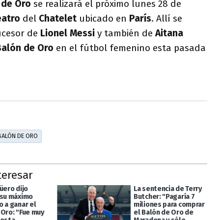
 de Oro
se realizará el próximo lunes 28 de
eatro
del
Chatelet
ubicado en
París
. Allí se
sucesor de
Lionel Messi
y también de
Aitana
Balón de Oro
en el fútbol femenino esta pasada
BALÓN DE ORO
teresar
üero dijo
La sentencia de Terry
 su máximo
Butcher: "Pagaría 7
o a ganar el
miliones para comprar
 Oro: "Fue muy
el Balón de Oro de