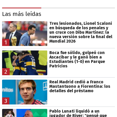
Las más leídas
Tres lesionados, Lionel Scaloni
en búsqueda de los penales y
un cruce con Dibu Martínez: la
nueva versión sobre la final del
Mundial 2026
1
Boca fue sólido, golpeó con
Ascacibar y le ganó bien a
Estudiantes (1-0) en Parque
Patricios
2
Real Madrid cedió a Franco
Mastantuono a Fiorentina: los
detalles del préstamo
3
Pablo Lunati liquidó a un
jugador de River: "pensé que