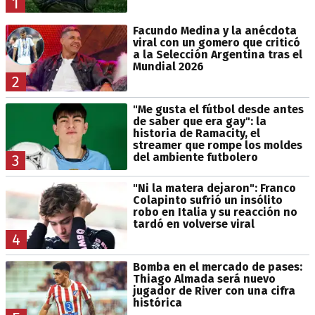
1
Facundo Medina y la anécdota
viral con un gomero que criticó
a la Selección Argentina tras el
Mundial 2026
2
"Me gusta el fútbol desde antes
de saber que era gay": la
historia de Ramacity, el
streamer que rompe los moldes
del ambiente futbolero
3
"Ni la matera dejaron": Franco
Colapinto sufrió un insólito
robo en Italia y su reacción no
tardó en volverse viral
4
Bomba en el mercado de pases:
Thiago Almada será nuevo
jugador de River con una cifra
histórica