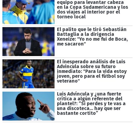
equipo para levantar cabeza
en la Copa Sudamericana y los
dos viajes al interior por el
torneo local
El palito que le tiró Sebastián
Battaglia a la dirigencia
Xeneize: "Yo no me fui de Boca,
me sacaron"
El inesperado análisis de Luis
Advincula sobre su futuro
inmediato: "Para la vida estoy
joven, pero para el fútbol soy
veterano"
Luis Advíncula y ¿una fuerte
crítica a algún referente del
plantel?: “Si perdes y te vas a
una discoteca… hay que ser
bastante cortito”