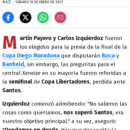
4
4
2
SÁBADO 16 DE ENERO DE 2021
M
artín Payero y Carlos Izquierdoz
fueron
los elegidos para la previa de la final de la
Copa Diego Maradona
que disputarán
Boca
y
Banfield
, sin embargo, las preguntas para el
central
Xeneize
en su mayoría fueron referidas a
la
semifinal
de
Copa Libertadores
, perdida ante
Santos
.
Izquierdoz
comenzó admitiendo: "No salieron las
cosas como queríamos,
nos superó Santos
, era
nuestro objetivo principal." a su vez, aseguró:
"
Quedamos en deuda
. Hay que dar vuelta la