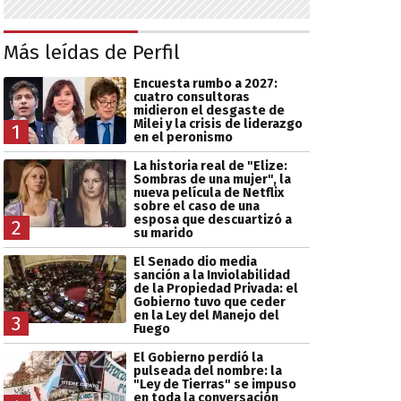
Más leídas de Perfil
Encuesta rumbo a 2027:
cuatro consultoras
midieron el desgaste de
Milei y la crisis de liderazgo
1
en el peronismo
La historia real de "Elize:
Sombras de una mujer", la
nueva película de Netflix
sobre el caso de una
esposa que descuartizó a
2
su marido
El Senado dio media
sanción a la Inviolabilidad
de la Propiedad Privada: el
Gobierno tuvo que ceder
en la Ley del Manejo del
3
Fuego
El Gobierno perdió la
pulseada del nombre: la
"Ley de Tierras" se impuso
en toda la conversación