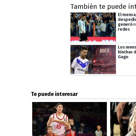
También te puede in
El mensa
despedid
generó r
redes
Los mens
hinchas d
Gago