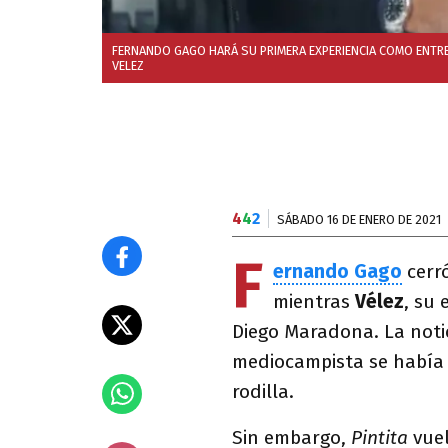
FERNANDO GAGO HARÁ SU PRIMERA EXPERIENCIA COMO ENTREN
VELEZ
4
4
2
SÁBADO 16 DE ENERO DE 2021
F
ernando Gago
cerró
mientras
Vélez
, su
Diego Maradona. La notic
mediocampista se había
rodilla.
Sin embargo,
Pintita
vuel