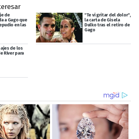
teresar
je de
"Te vi gritar del dolor",
a a Gago que
la carta de Gisela
epudio en las
Dulko tras el retiro de
Gago
ajes de los
e River para