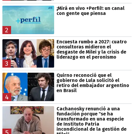
¡Mirá en vivo +Perfil!: un canal
con gente que piensa
2
Encuesta rumbo a 2027: cuatro
consultoras midieron el
desgaste de Milei y la crisis de
liderazgo en el peronismo
3
Quirno reconoció que el
gobierno de Lula solicitó el
retiro del embajador argentino
en Brasil
4
Cachanosky renunció a una
fundación porque "se ha
transformado en una especie
de Instituto Patria
incondicional de la gestión de
5