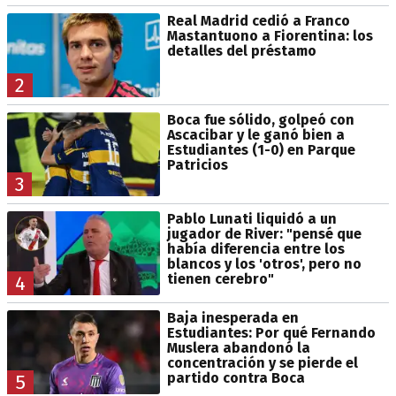
Real Madrid cedió a Franco
Mastantuono a Fiorentina: los
detalles del préstamo
2
Boca fue sólido, golpeó con
Ascacibar y le ganó bien a
Estudiantes (1-0) en Parque
Patricios
3
Pablo Lunati liquidó a un
jugador de River: "pensé que
había diferencia entre los
blancos y los 'otros', pero no
tienen cerebro"
4
Baja inesperada en
Estudiantes: Por qué Fernando
Muslera abandonó la
concentración y se pierde el
partido contra Boca
5