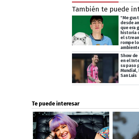
También te puede in
"Me gust
desde an
que era g
historia 
el strea
rompe lo
ambiente
Show de 
en el Int
su paso p
Mundial, 
San Luis