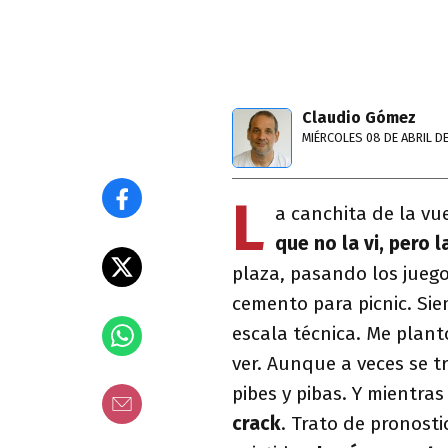
Claudio Gómez
MIÉRCOLES 08 DE ABRIL D
L
a canchita de la vu
que no la vi, pero l
plaza, pasando los juego
cemento para picnic. Si
escala técnica. Me plan
ver. Aunque a veces se t
pibes y pibas. Y mientras
crack
. Trato de pronost