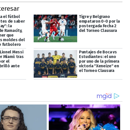
teresar
a el fútbol
Tigre y Belgrano
tes de saber
empataron 0-0 por la
ay": la
postergada Fecha 2
de Ramacity,
del Torneo Clausura
mer que
s moldes del
 futbolero
Lionel Messi
Puntajes de Boca vs
er Miami: tras
Estudiantes: el uno
or el
por uno de la primera
brilló ante
victoria "Xeneize" en
el Torneo Clausura