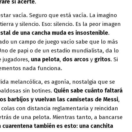
aré si acerté
.
star vacía. Seguro que está vacía. La imagino
ierra y silencio. Eso: silencio. Es la peor imagen
ostal de una cancha muda es insostenible
.
ado un campo de juego vacío sabe que lo más
 Uno de papi o de un estadio mundialista, da lo
e jugadores,
una pelota
,
dos arcos
y
gritos
. Si
lementos nada funciona.
dida melancólica, es agonía, nostalgia que se
aldosas sin botines.
Quién sabe cuánto faltará
los barbijos y vuelvan las camisetas de Messi
,
 colas con distancia reglamentaria y reincidan
rás de una pelota. Mientras tanto, a bancarse
a cuarentena también es esto: una canchita