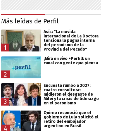
Más leídas de Perfil
Asís: "La movida
internacional de La Doctora
tensiona la pugna interna
del peronismo de la
1
Provincia del Pecado"
¡Mirá en vivo +Perfil!: un
canal con gente que piensa
2
Encuesta rumbo a 2027:
cuatro consultoras
midieron el desgaste de
Milei y la crisis de liderazgo
3
en el peronismo
Quirno reconoció que el
gobierno de Lula solicitó el
retiro del embajador
argentino en Brasil
4