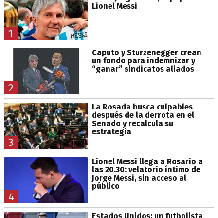
Lionel Messi
1
Caputo y Sturzenegger crean
un fondo para indemnizar y
“ganar” sindicatos aliados
2
La Rosada busca culpables
después de la derrota en el
Senado y recalcula su
estrategia
3
Lionel Messi llega a Rosario a
las 20.30: velatorio íntimo de
Jorge Messi, sin acceso al
público
4
Estados Unidos: un futbolista