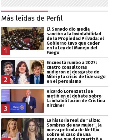
Más leídas de Perfil
El Senado dio media
sanción a la Inviolabilidad
de la Propiedad Privada: el
Gobierno tuvo que ceder
en la Ley del Manejo del
1
Fuego
Encuesta rumbo a 2027:
cuatro consultoras
midieron el desgaste de
Milei y la crisis de liderazgo
2
en el peronismo
Ricardo Lorenzetti se
metió en el debate sobre
la inhabilitación de Cristina
Kirchner
3
La historia real de "Elize:
Sombras de una mujer", la
nueva película de Netflix
sobre el caso de una
esposa que descuartizó a