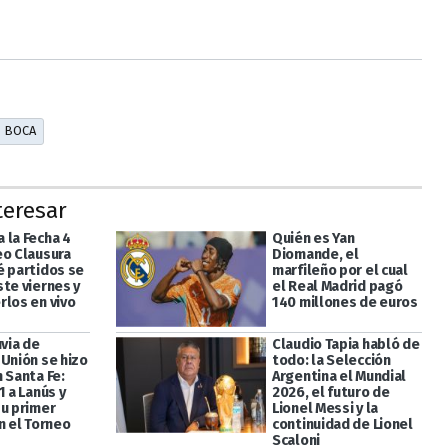
BOCA
teresar
 la Fecha 4
Quién es Yan
eo Clausura
Diomande, el
é partidos se
marfileño por el cual
ste viernes y
el Real Madrid pagó
rlos en vivo
140 millones de euros
uvia de
Claudio Tapia habló de
 Unión se hizo
todo: la Selección
 Santa Fe:
Argentina el Mundial
1 a Lanús y
2026, el futuro de
su primer
Lionel Messi y la
n el Torneo
continuidad de Lionel
Scaloni