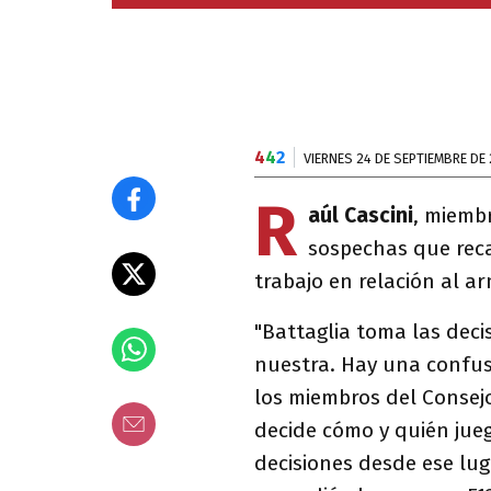
4
4
2
VIERNES 24 DE SEPTIEMBRE DE 
R
aúl Cascini
, miemb
sospechas que rec
trabajo en relación al a
"Battaglia toma las deci
nuestra. Hay una confus
los miembros del Consej
decide cómo y quién jue
decisiones desde ese luga