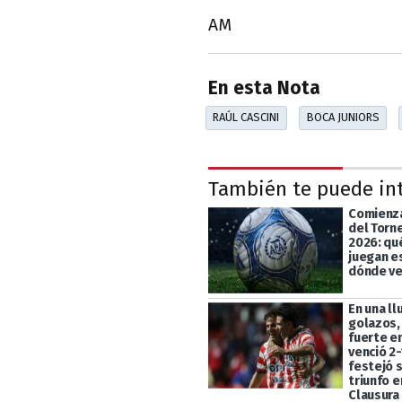
AM
En esta Nota
RAÚL CASCINI
BOCA JUNIORS
También te puede in
Comienza
del Torn
2026: qu
juegan e
dónde ve
En una ll
golazos,
fuerte en
venció 2-
festejó 
triunfo e
Clausura