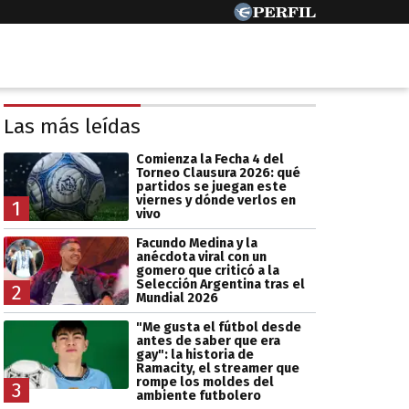
Las más leídas
Comienza la Fecha 4 del
Torneo Clausura 2026: qué
partidos se juegan este
viernes y dónde verlos en
1
vivo
Facundo Medina y la
anécdota viral con un
gomero que criticó a la
Selección Argentina tras el
2
Mundial 2026
"Me gusta el fútbol desde
antes de saber que era
gay": la historia de
Ramacity, el streamer que
rompe los moldes del
3
ambiente futbolero