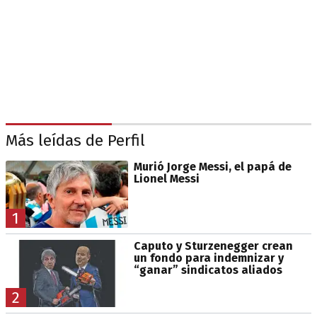
Más leídas de Perfil
Murió Jorge Messi, el papá de
Lionel Messi
1
Caputo y Sturzenegger crean
un fondo para indemnizar y
“ganar” sindicatos aliados
2