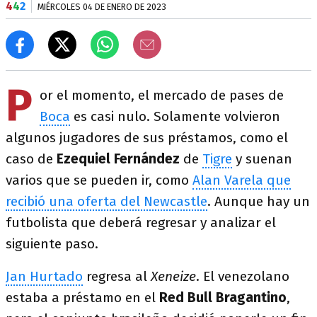
4
4
2
MIÉRCOLES 04 DE ENERO DE 2023
P
or el momento, el mercado de pases de
Boca
es casi nulo. Solamente volvieron
algunos jugadores de sus préstamos, como el
caso de
Ezequiel Fernández
de
Tigre
y suenan
varios que se pueden ir, como
Alan Varela que
recibió una oferta del Newcastle
. Aunque hay un
futbolista que deberá regresar y analizar el
siguiente paso.
Jan Hurtado
regresa al
Xeneize
. El venezolano
estaba a préstamo en el
Red Bull Bragantino
,