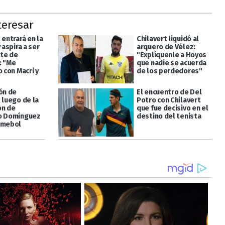
teresar
 entrará en la
Chilavert liquidó al
y aspira a ser
arquero de Vélez:
te de
"Explíquenle a Hoyos
: "Me
que nadie se acuerda
o con Macri y
de los perdedores"
ón de
El encuentro de Del
 luego de la
Potro con Chilavert
ón de
que fue decisivo en el
o Domínguez
destino del tenista
nmebol