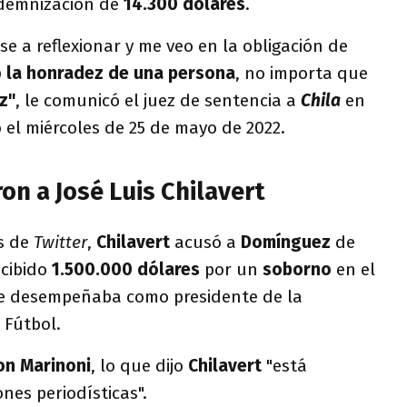
ndemnización de
14.300 dólares
.
se a reflexionar y me veo en la obligación de
 la honradez de una persona
, no importa que
z"
, le comunicó el juez de sentencia a
Chila
en
 el miércoles de 25 de mayo de 2022.
n a José Luis Chilavert
s de
Twitter
,
Chilavert
acusó a
Domínguez
de
cibido
1.500.000 dólares
por un
soborno
en el
 desempeñaba como presidente de la
 Fútbol.
on Marinoni
, lo que dijo
Chilavert
"está
nes periodísticas".