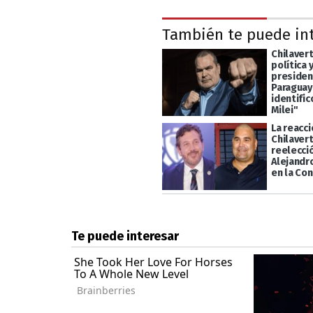
También te puede in
Chilavert
política 
presiden
Paraguay
identific
Milei"
La reacci
Chilavert
reelecci
Alejandr
en la Co