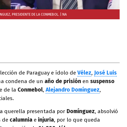
ÍNGUEZ, PRESIDENTE DE LA CONMEBOL.
| NA
elección de Paraguay e ídolo de
Vélez
,
José Luis
 una condena de un
año de prisión
en
suspenso
e de la
Conmebol
,
Alejandro Domínguez
,
iales.
una querella presentada por
Domínguez
, absolvió
s de
calumnia
e
injuria
, por lo que queda