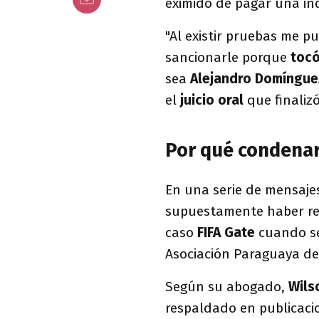
eximido de pagar una i
"Al existir pruebas me pu
sancionarle porque
tocó
sea
Alejandro Domíngue
el
juicio oral
que finalizó
Por qué condenaro
En una serie de mensaje
supuestamente haber re
caso
FIFA Gate
cuando se
Asociación Paraguaya de
Según su abogado,
Wils
respaldado en publicacio