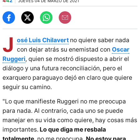
4
4
2
JUEVES 04 DE MARZO DE 2021
J
osé Luis Chilavert
no quiere saber nada
con dejar atrás su enemistad con
Oscar
Ruggeri
, quien se mostró dispuesto a abrir el
diálogo y una futura reconciliación, pero el
exarquero paraguayo dejó en claro que quiere
seguir su camino.
"Lo que manifieste Ruggeri no me preocupa
para nada. Al contrario, cada uno se puede
manejar en su vida como quiere, hay cosas más
importantes.
Lo que diga me resbala
totalmente
, no me preocupa.
No estoy para