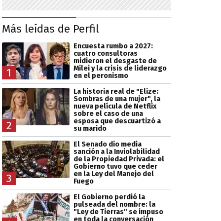
Más leídas de Perfil
Encuesta rumbo a 2027:
cuatro consultoras
midieron el desgaste de
Milei y la crisis de liderazgo
1
en el peronismo
La historia real de "Elize:
Sombras de una mujer", la
nueva película de Netflix
sobre el caso de una
esposa que descuartizó a
2
su marido
El Senado dio media
sanción a la Inviolabilidad
de la Propiedad Privada: el
Gobierno tuvo que ceder
en la Ley del Manejo del
3
Fuego
El Gobierno perdió la
pulseada del nombre: la
"Ley de Tierras" se impuso
en toda la conversación