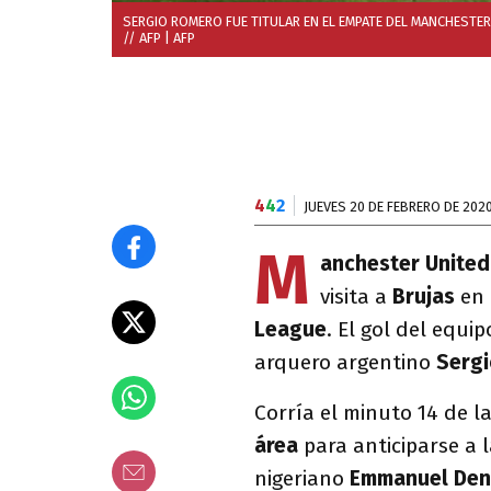
SERGIO ROMERO FUE TITULAR EN EL EMPATE DEL MANCHESTER 
// AFP
| AFP
4
4
2
JUEVES 20 DE FEBRERO DE 202
M
anchester Unite
visita a
Brujas
en 
League
. El gol del equi
arquero argentino
Serg
Corría el minuto 14 de 
área
para anticiparse a 
nigeriano
Emmanuel Den