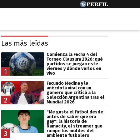
Las más leídas
Comienza la Fecha 4 del
Torneo Clausura 2026: qué
partidos se juegan este
viernes y dónde verlos en
1
vivo
Facundo Medina y la
anécdota viral con un
gomero que criticó a la
Selección Argentina tras el
2
Mundial 2026
"Me gusta el fútbol desde
antes de saber que era
gay": la historia de
Ramacity, el streamer que
rompe los moldes del
3
ambiente futbolero