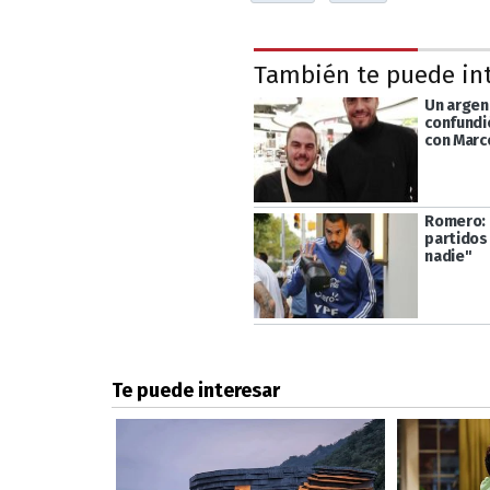
También te puede in
Un argen
confundi
con Marc
Romero: "
partidos
nadie"