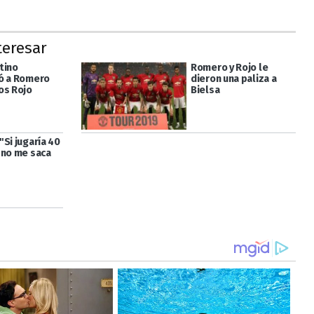
teresar
tino
Romero y Rojo le
ó a Romero
dieron una paliza a
os Rojo
Bielsa
Si jugaría 40
 no me saca