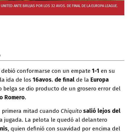
UNITED ANTE BRUJAS POR LOS 32 AVOS. DE FINAL DE LA EUROPA LEAGUE.
0
d
debió conformarse con un empate
1-1
en su
la ida
de los
16avos. de final
de la
Europa
po belga se dio producto de un grosero error del
io Romero
.
la primera mitad cuando
Chiquito
salió lejos del
la jugada. La pelota le quedó al delantero
nis
, quien definió con suavidad por encima del