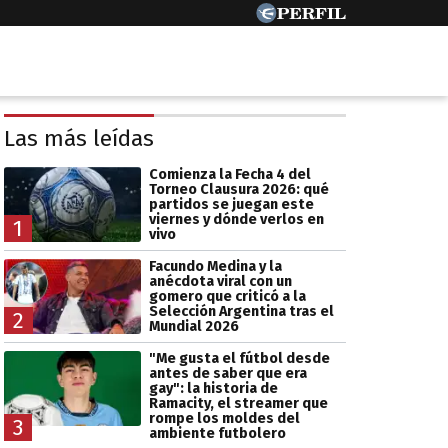
Las más leídas
Comienza la Fecha 4 del
Torneo Clausura 2026: qué
partidos se juegan este
viernes y dónde verlos en
1
vivo
Facundo Medina y la
anécdota viral con un
gomero que criticó a la
Selección Argentina tras el
2
Mundial 2026
"Me gusta el fútbol desde
antes de saber que era
gay": la historia de
Ramacity, el streamer que
rompe los moldes del
3
ambiente futbolero