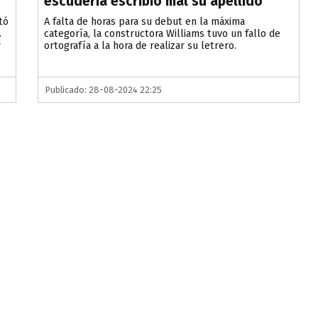
escudería escribió mal su apellido
tó
A falta de horas para su debut en la máxima
.
categoría, la constructora Williams tuvo un fallo de
r
ortografía a la hora de realizar su letrero.
Publicado: 28-08-2024 22:25