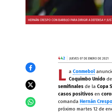
HERNÁN CRESPO CON BARBIJO PARA DIRIGIR A DEFENSA Y JUST
4
4
2
JUEVES 07 DE ENERO DE 2021
L
a
Conmebol
anunció
Coquimbo Unido
de
semifinales
de la
Copa 
casos positivos
en
coro
comanda
Hernán Cresp
próximo martes 12 de en