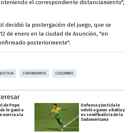
anteniendo el correspondiente distanciamiento",
 decidió la postergación del juego, que se
 12 de enero en la ciudad de Asunción, "en
confirmado posteriormente".
JUSTICIA
CORONAVIRUS
COQUIMBO
teresar
ol de Pepe
Defensa y Justicia le
ús le ganó a
volvió a ganar a Bahía y
e acerca a la
es semifinalista de la
Sudamericana