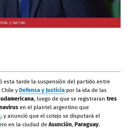
ICIA. // NA
| NA
 esta tarde la suspensión del partido entre
 Chile y
Defensa y Justicia
por la ida de las
Sudamericana
, luego de que se registraran
tres
navirus
en el plantel argentino que
o
, y anunció que el cotejo se disputará el
ero en la ciudad de
Asunción
,
Paraguay
.