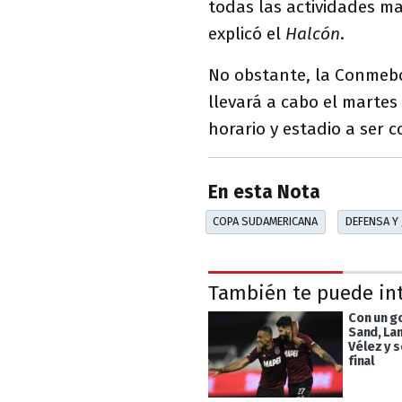
todas las actividades m
explicó el
Halcón
.
No obstante, la Conmebol
llevará a cabo el martes
horario y estadio a ser 
En esta Nota
COPA SUDAMERICANA
DEFENSA Y 
También te puede in
Con un g
Sand, Lan
Vélez y s
final