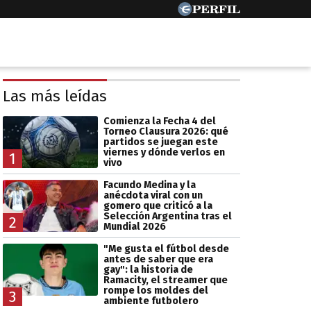
Las más leídas
Comienza la Fecha 4 del
Torneo Clausura 2026: qué
partidos se juegan este
viernes y dónde verlos en
1
vivo
Facundo Medina y la
anécdota viral con un
gomero que criticó a la
Selección Argentina tras el
2
Mundial 2026
"Me gusta el fútbol desde
antes de saber que era
gay": la historia de
Ramacity, el streamer que
rompe los moldes del
3
ambiente futbolero