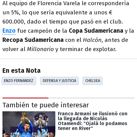
Al equipo de Florencia Varela le correspondería
un 5%, lo que sería equivalente a unos €
600.000, dado el tiempo que pasó en el club.
Enzo
fue campeón de la
Copa Sudamericana
y la
Recopa Sudamericana
con el
Halcón
, antes de
volver al
Millonario
y terminar de explotar.
En esta Nota
ENZO FERNANDEZ
DEFENSA Y JUSTICIA
CHELSEA
También te puede interesar
Franco Armani se ilusionó con
la llegada de Nicolás
Otamendi: "Ojalá lo podamos
tener en River"