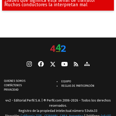
¿Sabés qué significa esta señal de tránsito?
Muchos conductores la interpretan mal
QUIENES SOMOS
EQUIPO
CONTÁCTENOS
REGLAS DE PARTICIPACIÓN
PRIVACIDAD
442 - Editorial Perfil S.A.
| © Perfil.com 2006-2026 - Todos los derechos
reservados.
Registro de la propiedad intelectual número 5346433
Dirección:
California 2715
,
C1289ABI
,
CABA, Argentina
| Teléfono:
(+5411)