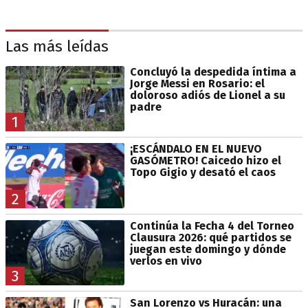
Las más leídas
Concluyó la despedida íntima a
Jorge Messi en Rosario: el
doloroso adiós de Lionel a su
padre
1
¡ESCÁNDALO EN EL NUEVO
GASÓMETRO! Caicedo hizo el
Topo Gigio y desató el caos
2
Continúa la Fecha 4 del Torneo
Clausura 2026: qué partidos se
juegan este domingo y dónde
verlos en vivo
3
San Lorenzo vs Huracán: una