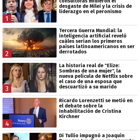
consultoras midieron el
desgaste de Milei y la crisis de
liderazgo en el peronismo
1
Tercera Guerra Mundial: la
inteligencia artificial reveló
cuáles serían los primeros
países latinoamericanos en ser
derrotados
2
La historia real de "Elize:
Sombras de una mujer", la
nueva película de Netflix sobre
el caso de una esposa que
descuartizó a su marido
3
Ricardo Lorenzetti se metió en
el debate sobre la
inhabilitación de Cristina
Kirchner
4
Di Tullio impugnó a Joaquín