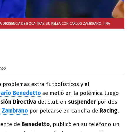
 DIRIGENCIA DE BOCA TRAS SU PELEA CON CARLOS ZAMBRANO.
| NA
2022
problemas extra futbolísticos y el
arío Benedetto
se metió en la polémica luego
sión Directiva
del club en
suspender
por dos
s Zambrano
por pelearse en cancha de
Racing
.
gente de
Benedetto
, publicó en su teléfono un