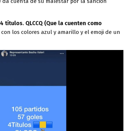
 da cuenta de su malestar por la sanción
, 4 títulos. QLCCQ (Que la cuenten como
i
con los colores azul y amarillo y el emoji de un