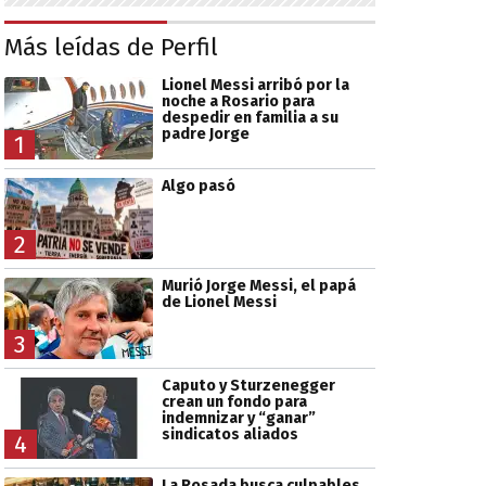
Más leídas de Perfil
Lionel Messi arribó por la
noche a Rosario para
despedir en familia a su
padre Jorge
1
Algo pasó
2
Murió Jorge Messi, el papá
de Lionel Messi
3
Caputo y Sturzenegger
crean un fondo para
indemnizar y “ganar”
sindicatos aliados
4
La Rosada busca culpables