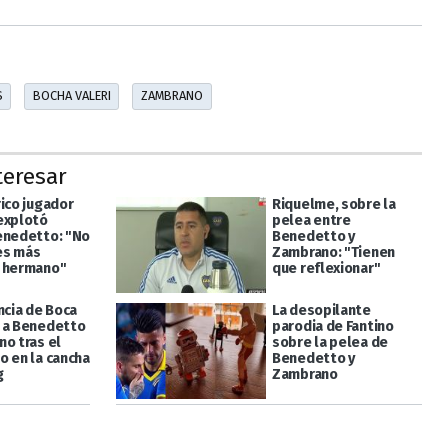
S
BOCHA VALERI
ZAMBRANO
teresar
rico jugador
Riquelme, sobre la
explotó
pelea entre
enedetto: "No
Benedetto y
es más
Zambrano: "Tienen
 hermano"
que reflexionar"
ncia de Boca
La desopilante
 a Benedetto
parodia de Fantino
no tras el
sobre la pelea de
o en la cancha
Benedetto y
g
Zambrano