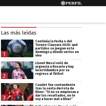
Las más leídas
Continúa la Fecha 4 del
Torneo Clausura 2026: qué
partidos se juegan este
domingo y dónde verlos en
1
vivo
Lionel Messi voló de
urgencia a Rosario y hay
incertidumbre por su
regreso al fútbol
2
Coudet fue contundente
tras la sexta derrota de
River: “Si no se empiezan a
dar los resultados, no le
3
voy a hacer mal a River”