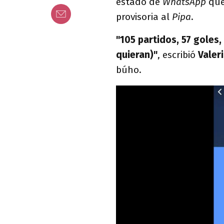
estado de
WhatsApp
que
provisoria al
Pipa
.
"105 partidos, 57 goles
quieran)"
, escribió
Valer
búho.