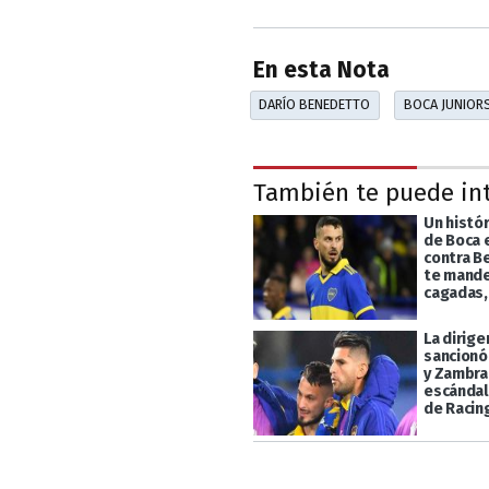
En esta Nota
DARÍO BENEDETTO
BOCA JUNIOR
También te puede in
Un histó
de Boca 
contra B
te mand
cagadas,
La dirige
sancionó
y Zambra
escándal
de Racin