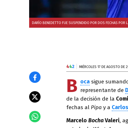
DARÍO BENEDETTO FUE SUSPENDIDO POR DOS FECHAS POR LA
4
4
2
MIÉRCOLES 17 DE AGOSTO DE 
B
oca
sigue sumando 
representante de
D
de la decisión de la
Comi
fechas al
Pipa
y a
Carlo
Marcelo
Bocha
Valeri
, a