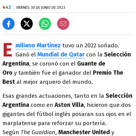
4
4
2
VIERNES 30 DE JUNIO DE 2023
E
miliano Martínez
tuvo un 2022 soñado.
Ganó el
Mundial de Qatar
con la
Selección
Argentina
, se coronó con el
Guante de
Oro
y también fue el ganador del
Premio The
Best
al mejor arquero del mundo.
Esas grandes actuaciones, tanto en la
Selección
Argentina
como en
Aston Villa
, hicieron que dos
gigantes del fútbol inglés posaran sus ojos en el
marplatense para reforzar su portería.
Según
The Guardian
,
Manchester United
y