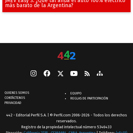
JMEV Easy 3: ¿Qué tal anda el auto 100% eléctrico
más barato de la Argentina?
QUIENES SOMOS
EQUIPO
CONTÁCTENOS
REGLAS DE PARTICIPACIÓN
PRIVACIDAD
442 - Editorial Perfil S.A.
| © Perfil.com 2006-2026 - Todos los derechos
reservados.
Registro de la propiedad intelectual número 5346433
Dirección:
California 2715
,
C1289ABI
,
CABA, Argentina
| Teléfono:
(+5411)