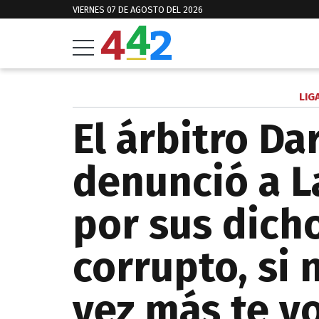
VIERNES 07 DE AGOSTO DEL 2026
LIG
El árbitro Da
denunció a L
por sus dich
corrupto, si 
vez más te v