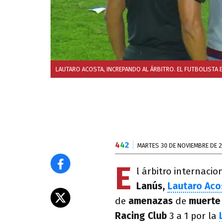
LAUTARO ACOSTA, INCREPANDO AL ÁRBITRO. EL FUTBOLISTA
4
4
2
MARTES 30 DE NOVIEMBRE DE 2
E
l árbitro internaci
Lanús,
Lautaro Aco
de
amenazas
de
muert
Racing Club
3 a 1 por la