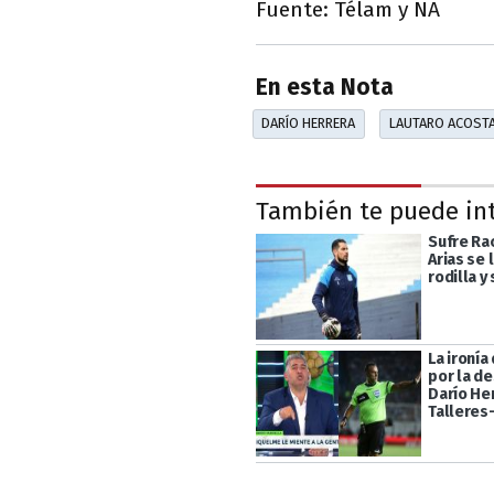
Fuente: Télam y NA
En esta Nota
DARÍO HERRERA
LAUTARO ACOST
También te puede in
Sufre Rac
Arias se 
rodilla y
La ironía
por la d
Darío He
Talleres