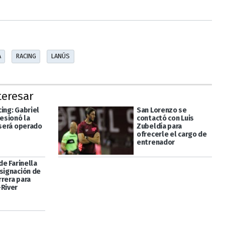
A
RACING
LANÚS
teresar
ing: Gabriel
San Lorenzo se
lesionó la
contactó con Luis
 será operado
Zubeldía para
ofrecerle el cargo de
entrenador
 de Farinella
esignación de
rrera para
-River