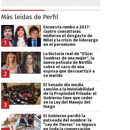
Más leídas de Perfil
Encuesta rumbo a 2027:
cuatro consultoras
midieron el desgaste de
Milei y la crisis de liderazgo
1
en el peronismo
La historia real de "Elize:
Sombras de una mujer", la
nueva película de Netflix
sobre el caso de una
esposa que descuartizó a
2
su marido
El Senado dio media
sanción a la Inviolabilidad
de la Propiedad Privada: el
Gobierno tuvo que ceder
en la Ley del Manejo del
3
Fuego
El Gobierno perdió la
pulseada del nombre: la
"Ley de Tierras" se impuso
en toda la conversación