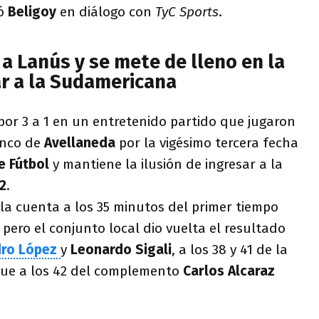
só
Beligoy
en diálogo con
TyC Sports
.
 a Lanús y se mete de lleno en la
ar a la Sudamericana
por 3 a 1 en un entretenido partido que jugaron
enco de
Avellaneda
por la vigésimo tercera fecha
e Fútbol
y mantiene la ilusión de ingresar a la
2
.
ó la cuenta a los 35 minutos del primer tiempo
, pero el conjunto local dio vuelta el resultado
dro López
y
Leonardo Sigali
, a los 38 y 41 de la
que a los 42 del complemento
Carlos Alcaraz