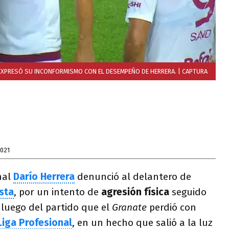
 EXPRESÓ SU INCONFORMISMO CON EL DESEMPEÑO DE HERRERA.
| CAPTURA
021
onal
Darío Herrera
denunció al delantero de
sta
, por un intento de
agresión física
seguido
e
luego del partido que el
Granate
perdió con
Liga Profesional
, en un hecho que salió a la luz