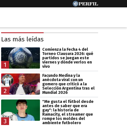
Las más leídas
Comienza la Fecha 4 del
Torneo Clausura 2026: qué
partidos se juegan este
viernes y dónde verlos en
1
vivo
Facundo Medina y la
anécdota viral con un
gomero que criticó a la
Selección Argentina tras el
2
Mundial 2026
"Me gusta el fútbol desde
antes de saber que era
gay": la historia de
Ramacity, el streamer que
rompe los moldes del
3
ambiente futbolero