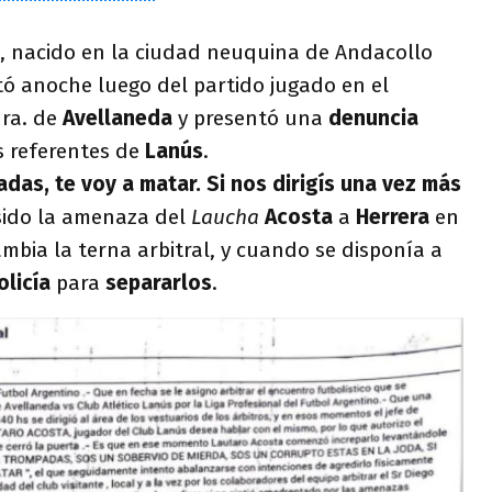
, nacido en la ciudad neuquina de Andacollo
tó anoche luego del partido jugado en el
1ra. de
Avellaneda
y presentó una
denuncia
s referentes de
Lanús
.
das, te voy a matar. Si nos dirigís una vez más
 sido la amenaza del
Laucha
Acosta
a
Herrera
en
mbia la terna arbitral, y cuando se disponía a
olicía
para
separarlos
.