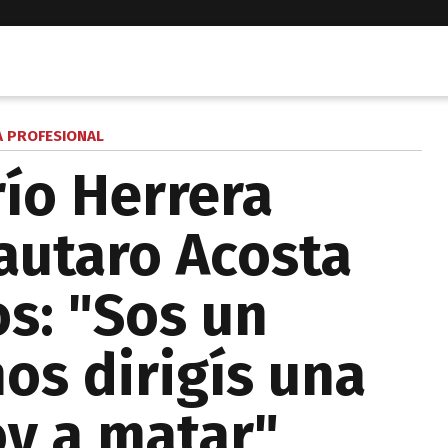
A PROFESIONAL
río Herrera
autaro Acosta
os: "Sos un
nos dirigís una
oy a matar"