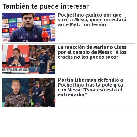
También te puede interesar
Pochettino explicó por qué
sacó a Messi, quien no estará
ante Metz por lesión
La reacción de Mariano Closs
por el cambio de Messi: "A los
cracks no los podés sacar"
Martín Liberman defendió a
Pochettino tras la polémica
con Messi: "Para eso está el
entrenador"