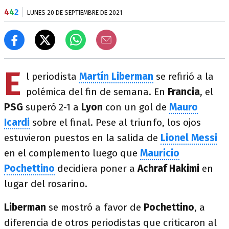
4
4
2
LUNES 20 DE SEPTIEMBRE DE 2021
E
l periodista
Martín Liberman
se refirió a la
polémica del fin de semana. En
Francia
, el
PSG
superó 2-1 a
Lyon
con un gol de
Mauro
Icardi
sobre el final. Pese al triunfo, los ojos
estuvieron puestos en la salida de
Lionel Messi
en el complemento luego que
Mauricio
Pochettino
decidiera poner a
Achraf Hakimi
en
lugar del rosarino.
Liberman
se mostró a favor de
Pochettino
, a
diferencia de otros periodistas que criticaron al